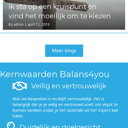
Ik sta op een kruispunt en
vind het moeilijk om te kiezen
By
admin
|
april 12, 2019
Meer blogs
Kernwaarden Balans4you
Veilig en vertrouwelijk
Wat we bespreken is en blijft vertrouwelijk. Het is
belangrijk dat je je veilig en vertrouwd voelt om vrijuit te
kunnen spreken zodat je het optimale uit het traject kan
halen.
Duidelijk en doelgericht