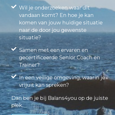
Wil je onderzoeken waar dit
vandaan komt? En hoe je kan
komen van jouw huidige situatie
naar de door jou gewenste
situatie?
Samen met een ervaren en
gecertificeerde Senior Coach en
Trainer?
In een veilige omgeving, waarin je
vrijuit kan spreken?
Dan ben je bij Balans4you op de juiste
plek.