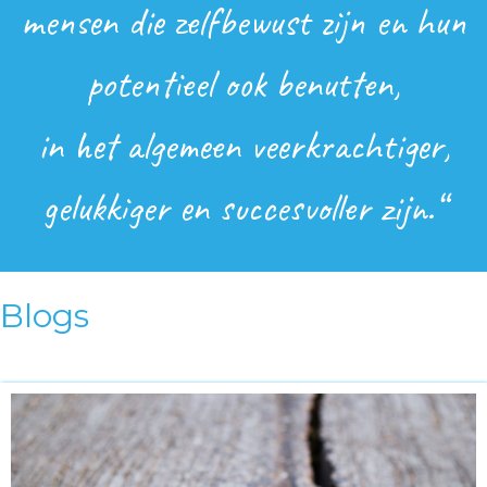
mensen die zelfbewust zijn en hun
potentieel ook benutten,
in het algemeen veerkrachtiger,
gelukkiger en succesvoller zijn.“
Blogs