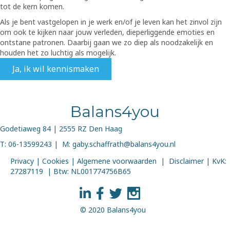
tot de kern komen.
Als je bent vastgelopen in je werk en/of je leven kan het zinvol zijn
om ook te kijken naar jouw verleden, dieperliggende emoties en
ontstane patronen. Daarbij gaan we zo diep als noodzakelijk en
houden het zo luchtig als mogelijk.
Ja, ik wil kennismaken
Balans4you
Godetiaweg 84 | 2555 RZ Den Haag
T: 06-13599243
| M:
gaby.schaffrath@balans4you.nl
Privacy
|
Cookies
|
Algemene voorwaarden
|
Disclaimer
| KvK:
27287119 | Btw: NL001774756B65
© 2020 Balans4you